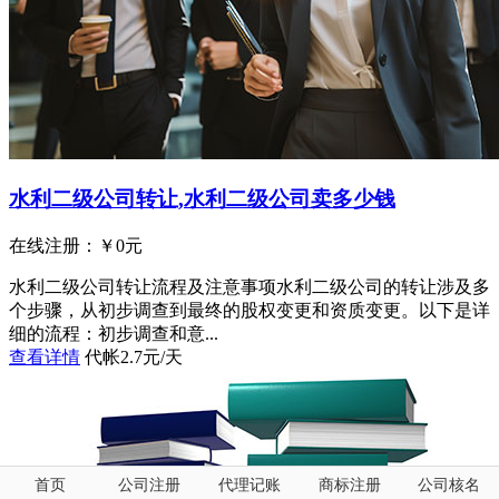
水利二级公司转让,水利二级公司卖多少钱
在线注册：￥
0
元
水利二级公司转让流程及注意事项水利二级公司的转让涉及多
个步骤，从初步调查到最终的股权变更和资质变更。以下是详
细的流程：初步调查和意...
查看详情
代帐2.7元/天
首页
公司注册
代理记账
商标注册
公司核名