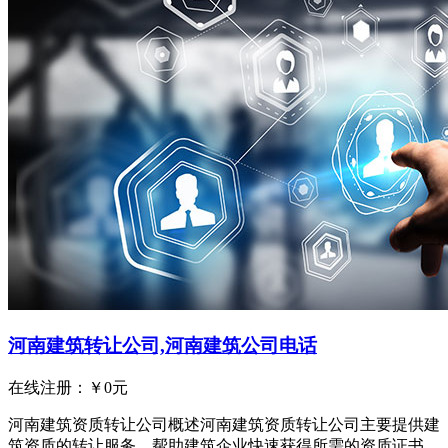
河南建筑转让公司,河南建筑公司电话
在线注册：￥
0
元
河南建筑资质转让公司概述河南建筑资质转让公司主要提供建
筑资质的转让服务，帮助建筑企业快速获得所需的资质证书。