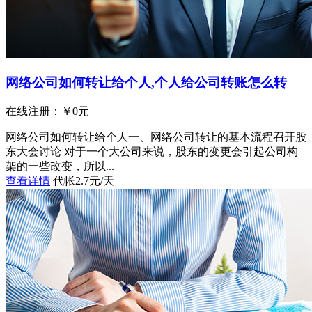
网络公司如何转让给个人,个人给公司转账怎么转
在线注册：￥
0
元
网络公司如何转让给个人一、网络公司转让的基本流程召开股
东大会讨论 对于一个大公司来说，股东的变更会引起公司构
架的一些改变，所以...
查看详情
代帐2.7元/天