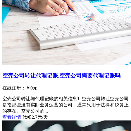
空壳公司转让代理记账,空壳公司需要代理记账吗
在线注册：￥
0
元
空壳公司转让与代理记账的相关信息1. 空壳公司转让空壳公司
是指那些没有实际业务运营的公司，通常只用于法律和税务上
的存在。空壳公司的...
查看详情
代帐2.7元/天