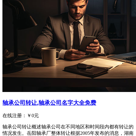
轴承公司转让,轴承公司名字大全免费
在线注册：￥
0
元
轴承公司转让概述轴承公司在不同地区和时间段内都有转让的
情况发生。岳阳轴承厂整体转让根据2005年发布的消息，湖南