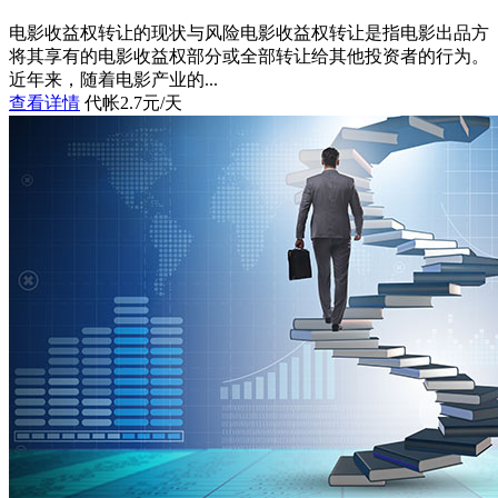
电影收益权转让的现状与风险电影收益权转让是指电影出品方
将其享有的电影收益权部分或全部转让给其他投资者的行为。
近年来，随着电影产业的...
查看详情
代帐2.7元/天