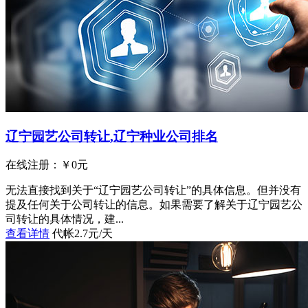
辽宁园艺公司转让,辽宁种业公司排名
在线注册：￥
0
元
无法直接找到关于“辽宁园艺公司转让”的具体信息。但并没有
提及任何关于公司转让的信息。如果需要了解关于辽宁园艺公
司转让的具体情况，建...
查看详情
代帐2.7元/天