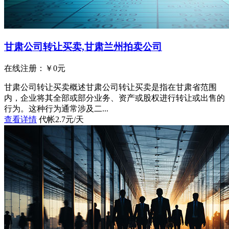
甘肃公司转让买卖,甘肃兰州拍卖公司
在线注册：￥
0
元
甘肃公司转让买卖概述甘肃公司转让买卖是指在甘肃省范围
内，企业将其全部或部分业务、资产或股权进行转让或出售的
行为。这种行为通常涉及二...
查看详情
代帐2.7元/天