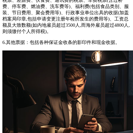
税票、差旅费、伙食费、通讯费的税票、车费税票(含过桥
费、停车费、燃油费、洗车费等)、福利费(包括食品类别、服
装、节日费用、聚会费用等)、行政事业单位出具的收据(加盖
档案局印章,包括申请变更注册年检所发生的费用等)、工资总
额及大致数额(如内地雇员超过3500人,而海外雇员超过4800人,
则须缴付个人所得税)。
6.其他票据：包括各种保证金收条的影印件和现金收据。