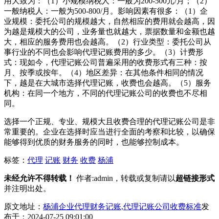
用大致为：（1）小规模纳税人：一般为200-500元/月；（2）
一般纳税人：一般为500-800/月。影响因素有很多：（1）企
业规模：委托公司的规模越大，自然相应的费用就会越高，因
为越是规模大的公司，业务量也就越大，票据数量和金额也越
大，相应的服务费用也会越高。（2）行业类型：委托公司从
事行业的不同也会影响代理记账费用的多少。（3）计费形
式：现如今，代理记账公司普遍采用的收费形式有三种：按
月、按季或按年。（4）地区差异：在其他条件相同的情况
下，越是在大城市选择代理记账，收费也会越高。（5）服务
机构：在同一个地方，不同的代理记账公司的收费也不尽相
同。
选择一个正规、专业、规模大且收费合理的代理记账公司是非
常重要的。企业在选择时应当进行全面的考察和比较，以确保
能够得到优质的财务服务的同时，也能够控制成本。
标签：
代理
记账
财务
收费
杨浦
未经允许不得转载！
作者:admin，转载或复制请以
超链接形式
并注明出处。
原文地址：
杨浦企业代理财务记账,代理记账公司收费标准
发
布于：2024-07-25 09:01:00