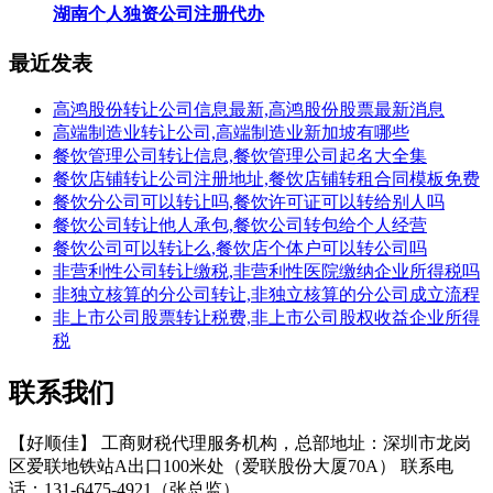
湖南个人独资公司注册代办
最近发表
高鸿股份转让公司信息最新,高鸿股份股票最新消息
高端制造业转让公司,高端制造业新加坡有哪些
餐饮管理公司转让信息,餐饮管理公司起名大全集
餐饮店铺转让公司注册地址,餐饮店铺转租合同模板免费
餐饮分公司可以转让吗,餐饮许可证可以转给别人吗
餐饮公司转让他人承包,餐饮公司转包给个人经营
餐饮公司可以转让么,餐饮店个体户可以转公司吗
非营利性公司转让缴税,非营利性医院缴纳企业所得税吗
非独立核算的分公司转让,非独立核算的分公司成立流程
非上市公司股票转让税费,非上市公司股权收益企业所得
税
联系我们
【好顺佳】 工商财税代理服务机构，总部地址：深圳市龙岗
区爱联地铁站A出口100米处（爱联股份大厦70A） 联系电
话：131-6475-4921（张总监）。