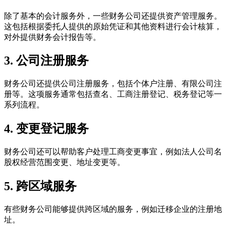
除了基本的会计服务外，一些财务公司还提供资产管理服务。
这包括根据委托人提供的原始凭证和其他资料进行会计核算，
对外提供财务会计报告等。
3. 公司注册服务
财务公司还提供公司注册服务，包括个体户注册、有限公司注
册等。这项服务通常包括查名、工商注册登记、税务登记等一
系列流程。
4. 变更登记服务
财务公司还可以帮助客户处理工商变更事宜，例如法人公司名
股权经营范围变更、地址变更等。
5. 跨区域服务
有些财务公司能够提供跨区域的服务，例如迁移企业的注册地
址。