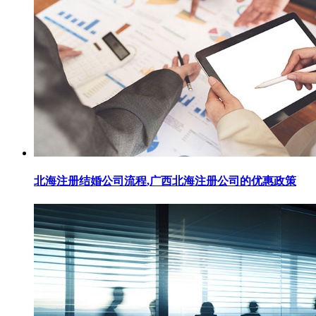
北海注册结婚公司流程,广西北海注册公司的优惠政策