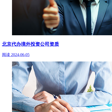
北京代办境外投资公司资质
阅读
2024-06-05