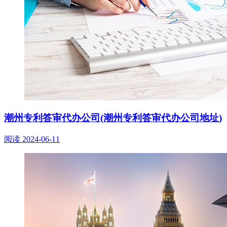
潮州专利答审代办公司(潮州专利答审代办公司地址)
阅读
2024-06-11