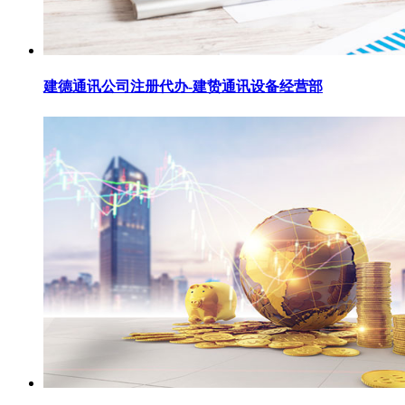
建德通讯公司注册代办-建贽通讯设备经营部