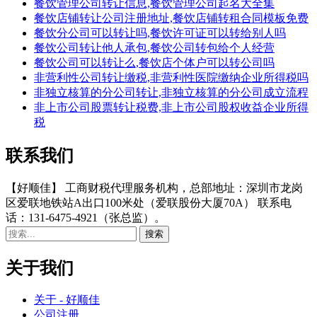
餐饮管理公司转让信息,餐饮管理公司起名大全集
餐饮店铺转让公司注册地址,餐饮店铺转租合同模板免费
餐饮分公司可以转让吗,餐饮许可证可以转给别人吗
餐饮公司转让他人承包,餐饮公司转包给个人经营
餐饮公司可以转让么,餐饮店个体户可以转公司吗
非营利性公司转让缴税,非营利性医院缴纳企业所得税吗
非独立核算的分公司转让,非独立核算的分公司成立流程
非上市公司股票转让税费,非上市公司股权收益企业所得
税
联系我们
【好顺佳】 工商财税代理服务机构，总部地址：深圳市龙岗
区爱联地铁站A出口100米处（爱联股份大厦70A） 联系电
话：131-6475-4921（张总监）。
关于我们
关于 - 好顺佳
公司注册