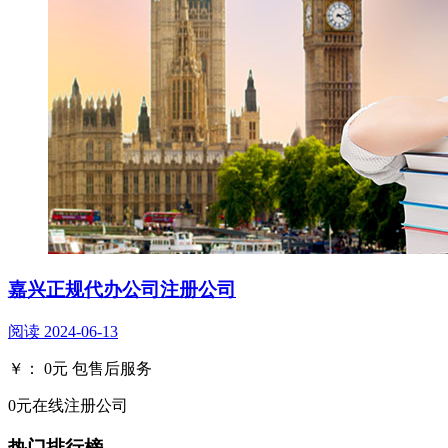
嘉兴正规代办公司注册公司
阅读
2024-06-13
￥：
0
元
包售后服务
0元在线注册公司
热门排行榜