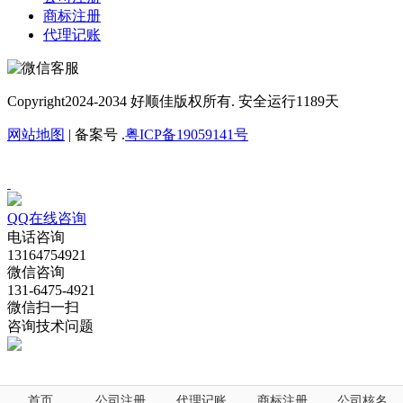
商标注册
代理记账
Copyright
2024-2034 好顺佳版权所有. 安全运行
1189
天
网站地图
| 备案号 .
粤ICP备19059141号
QQ在线咨询
电话咨询
13164754921
微信咨询
131-6475-4921
微信扫一扫
咨询技术问题
首页
公司注册
代理记账
商标注册
公司核名