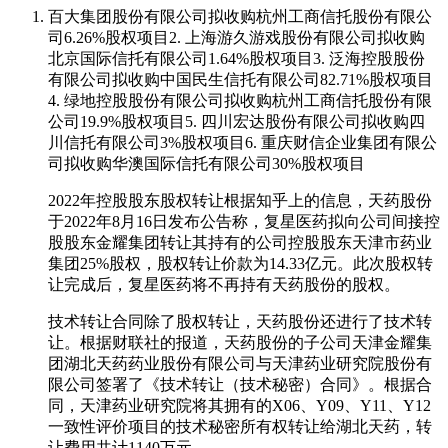
百大集团股份有限公司拟收购杭州工商信托股份有限公
司6.26%股权项目2. 上海游久游戏股份有限公司拟收购
北京国际信托有限公司1.64%股权项目3. 泛海控股股份
有限公司拟收购中国民生信托有限公司82.71%股权项目
4. 绿地控股股份有限公司拟收购杭州工商信托股份有限
公司19.9%股权项目5. 四川宏达股份有限公司拟收购四
川信托有限公司3%股权项目6. 重庆财信企业集团有限公
司拟收购华澳国际信托有限公司30%股权项目
2022年控股股东股权转让根据知乎上的信息，天药股份
于2022年8月16日发布公告称，复星医药拟向公司间接控
股股东金耀集团转让其持有的公司控股股东天津市药业
集团25%股权，股权转让价款为14.33亿元。此次股权转
让完成后，复星医药将不再持有天药股份的股权。
技术转让合同除了股权转让，天药股份还进行了技术转
让。根据财联社的报道，天药股份的子公司天津金耀集
团湖北天药药业股份有限公司与天津药业研究院股份有
限公司签署了《技术转让（技术秘密）合同》。根据合
同，天津药业研究院将其拥有的X06、Y09、Y11、Y12
一致性评价项目的技术秘密所有权转让给湖北天药，转
让费用共计1140万元。