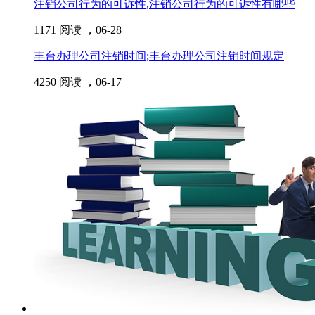
注销公司行为的可诉性,注销公司行为的可诉性有哪些
1171 阅读 ，
06-28
丰台办理公司注销时间;丰台办理公司注销时间规定
4250 阅读 ，
06-17