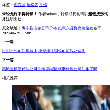
标签：
惠东县
价格表
注销
未经允许不得转载！
作者:admin，转载或复制请以
超链接形式
并注明出处。
原文地址：
惠东县注销公司价格表,惠东县楼盘价格
发布于：
2024-06-29 11:48:11
上一篇
思明区公司注销费用,小规模注销公司流程及费用
下一篇
惠城区横沥代理公司注销,惠城区横沥代理公司注销了吗
相关推荐