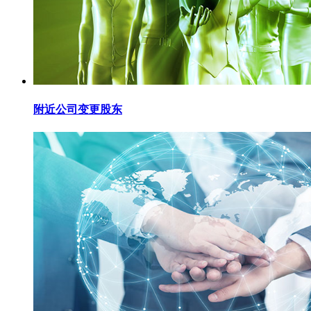
附近公司变更股东