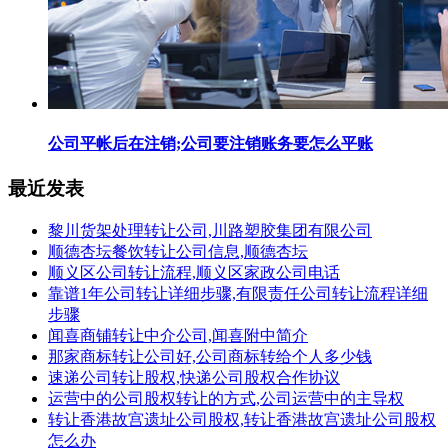
公司平帐后在注销;公司要注销账务要怎么平账
最近发表
黎川货架处理转让公司,川路塑胶集团有限公司
顺德杏坛餐饮转让公司信息,顺德杏坛
顺义区公司转让流程,顺义区家政公司电话
靠谱1年公司转让详细步骤,有限责任公司转让流程详细
步骤
闻喜商铺转让中介公司,闻喜附中简介
那家商标转让公司好,公司商标转给个人多少钱
速递公司转让股权,快递公司股权合作协议
运营中的公司股权转让的方式,公司运营中的主导权
转让香港故宫遗址公司股权,转让香港故宫遗址公司股权
怎么办