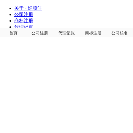
关于 - 好顺佳
公司注册
商标注册
代理记账
首页
公司注册
代理记账
商标注册
公司核名
Copyright
2024-2034 好顺佳版权所有. 安全运行
1190
天
网站地图
| 备案号 .
粤ICP备19059141号
QQ在线咨询
电话咨询
13164754921
微信咨询
131-6475-4921
微信扫一扫
咨询技术问题