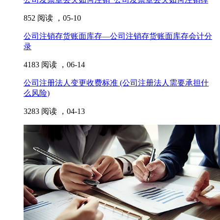
852 阅读 ，
05-10
公司注销存货账面库存—公司注销存货账面库存会计分
录
4183 阅读 ，
06-14
公司注册法人变更收费标准 (公司注册法人需要承担什
么风险)
3283 阅读 ，
04-13