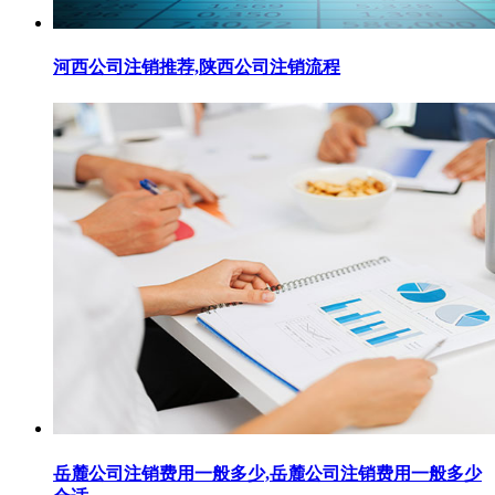
河西公司注销推荐,陕西公司注销流程
岳麓公司注销费用一般多少,岳麓公司注销费用一般多少