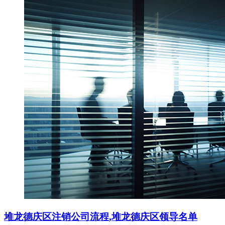
堆龙德庆区注销公司流程,堆龙德庆区领导名单