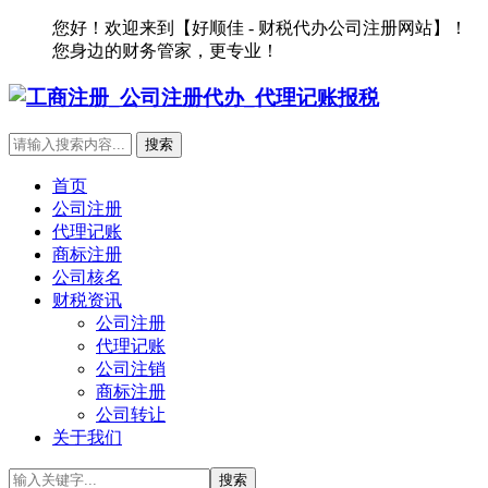
您好！欢迎来到【好顺佳 - 财税代办公司注册网站】！
您身边的财务管家，更专业！
首页
公司注册
代理记账
商标注册
公司核名
财税资讯
公司注册
代理记账
公司注销
商标注册
公司转让
关于我们