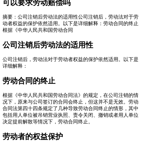
可以要求劳动赔偿吗
摘要：公司注销后劳动法的适用性公司注销后，劳动法对于劳
动者权益的保护依然适用。以下是详细解释：劳动合同的终止
根据《中华人民共和国劳动合同
公司注销后劳动法的适用性
公司注销后，劳动法对于劳动者权益的保护依然适用。以下是
详细解释：
劳动合同的终止
根据《中华人民共和国劳动合同法》的规定，在公司注销的情
况下，原来与公司签订的合同会终止，但这并不是无效。劳动
合同法第四十四条规定了几种导致劳动合同终止的情形，其中
包括用人单位被吊销营业执照、责令关闭、撤销或者用人单位
决定提前解散等情况下，劳动合同终止。
劳动者的权益保护