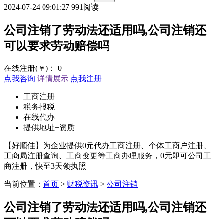
2024-07-24 09:01:27
991阅读
公司注销了劳动法还适用吗,公司注销还
可以要求劳动赔偿吗
在线注册(￥)：
0
点我咨询
详情展示
点我注册
工商注册
税务报税
在线代办
提供地址+资质
【好顺佳】为企业提供0元代办工商注册、个体工商户注册、
工商局注册查询、工商变更等工商办理服务，0元即可公司工
商注册，快至3天领执照
当前位置：
首页
>
财税资讯
>
公司注销
公司注销了劳动法还适用吗,公司注销还