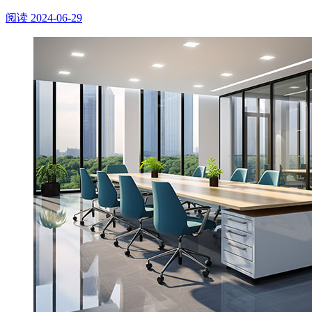
阅读
2024-06-29