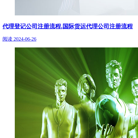
代理登记公司注册流程,国际货运代理公司注册流程
阅读
2024-06-26