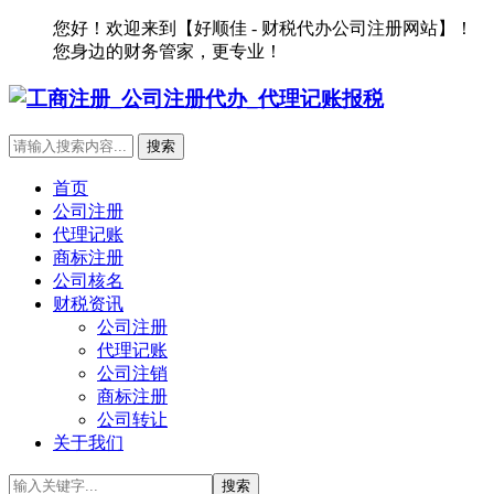
您好！欢迎来到【好顺佳 - 财税代办公司注册网站】！
您身边的财务管家，更专业！
首页
公司注册
代理记账
商标注册
公司核名
财税资讯
公司注册
代理记账
公司注销
商标注册
公司转让
关于我们