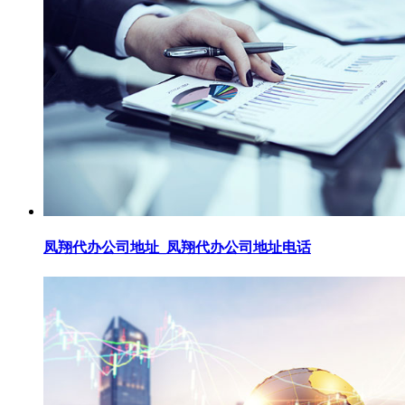
凤翔代办公司地址_凤翔代办公司地址电话