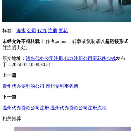
标签：
浠水
公司
代办
注册
要花
未经允许不得转载！
作者:admin，转载或复制请以
超链接形式
并注明出处。
原文地址：
浠水代办公司注册,代办注册公司要花多少钱
发布
于：2024-07-10 09:30:21
上一篇
泰州代办专利的公司,泰州专利事务所
下一篇
温州代办贷款公司注册,温州代办贷款公司注册流程
相关推荐