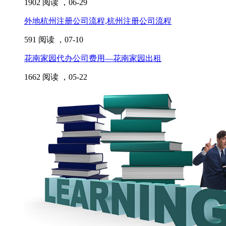
1902 阅读 ，
06-29
外地杭州注册公司流程,杭州注册公司流程
591 阅读 ，
07-10
花南家园代办公司费用—花南家园出租
1662 阅读 ，
05-22