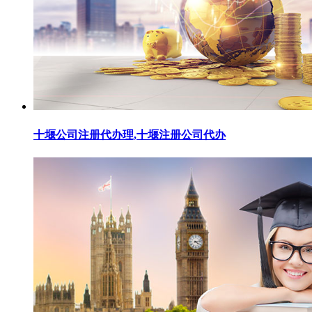
十堰公司注册代办理,十堰注册公司代办