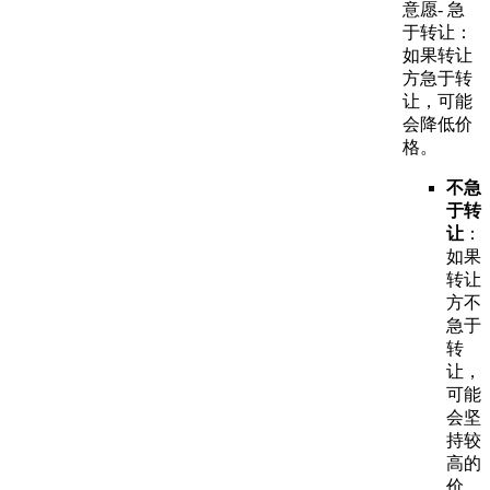
意愿- 急
于转让：
如果转让
方急于转
让，可能
会降低价
格。
不急
于转
让
：
如果
转让
方不
急于
转
让，
可能
会坚
持较
高的
价