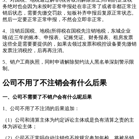
务绝对也会因为未按时正常申报处在非正常了或者非都正常注
销后状态，需要先缴交罚款，短板补齐申报后复原正常状态。
然后一定要正常正常申报，不然会立即非正常。
4、注销后国税、地税(所得税在国税先注销地税，东城企业
咯)近三年的账本、申报表、记账凭证、财务报表、租房发票
这些全是需要要提供的，如果去领过发票和税控设备要先缴销
发票注消税控，后再再注消。
5、销户工商执照，同时申请解除契约法人黑名单深刻警示限
制。
公司不用了不注销会有什么后果
一、公司不需要了不销户会有什么呢后果
1、公司不用了不注消的后果追加：
（1）公司和清算主体为约定诉讼主体或是负有清算之责的主
体为诉讼主体；
（2）公司不正常吗自动注销也不按规定参加年检，将被吊销