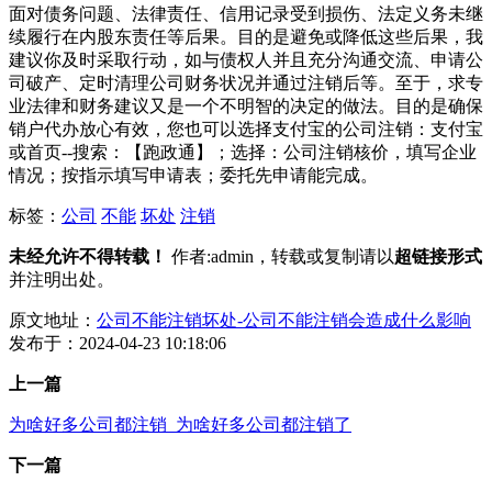
面对债务问题、法律责任、信用记录受到损伤、法定义务未继
续履行在内股东责任等后果。目的是避免或降低这些后果，我
建议你及时采取行动，如与债权人并且充分沟通交流、申请公
司破产、定时清理公司财务状况并通过注销后等。至于，求专
业法律和财务建议又是一个不明智的决定的做法。目的是确保
销户代办放心有效，您也可以选择支付宝的公司注销：支付宝
或首页--搜索：【跑政通】；选择：公司注销核价，填写企业
情况；按指示填写申请表；委托先申请能完成。
标签：
公司
不能
坏处
注销
未经允许不得转载！
作者:admin，转载或复制请以
超链接形式
并注明出处。
原文地址：
公司不能注销坏处-公司不能注销会造成什么影响
发布于：2024-04-23 10:18:06
上一篇
为啥好多公司都注销_为啥好多公司都注销了
下一篇