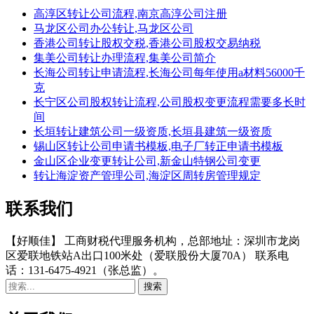
高淳区转让公司流程,南京高淳公司注册
马龙区公司办公转让,马龙区公司
香港公司转让股权交税,香港公司股权交易纳税
集美公司转让办理流程,集美公司简介
长海公司转让申请流程,长海公司每年使用a材料56000千
克
长宁区公司股权转让流程,公司股权变更流程需要多长时
间
长垣转让建筑公司一级资质,长垣县建筑一级资质
锡山区转让公司申请书模板,电子厂转正申请书模板
金山区企业变更转让公司,新金山特钢公司变更
转让海淀资产管理公司,海淀区周转房管理规定
联系我们
【好顺佳】 工商财税代理服务机构，总部地址：深圳市龙岗
区爱联地铁站A出口100米处（爱联股份大厦70A） 联系电
话：131-6475-4921（张总监）。