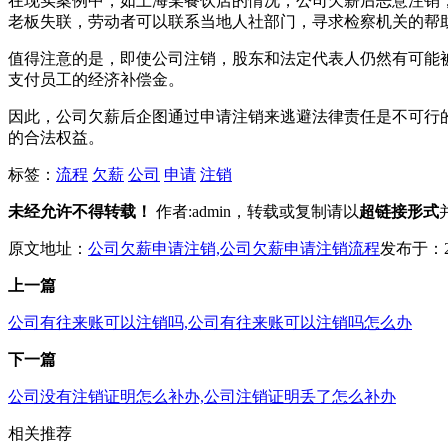
在现实案例中，如上海某餐饮店的情况，公司欠薪后恶意注销
老板失联，劳动者可以联系当地人社部门，寻求检察机关的帮
值得注意的是，即使公司注销，股东和法定代表人仍然有可能
支付员工的经济补偿金。
因此，公司欠薪后企图通过申请注销来逃避法律责任是不可行
的合法权益。
标签：
流程
欠薪
公司
申请
注销
未经允许不得转载！
作者:admin，转载或复制请以
超链接形式
原文地址：
公司欠薪申请注销,公司欠薪申请注销流程
发布于：202
上一篇
公司有往来账可以注销吗,公司有往来账可以注销吗怎么办
下一篇
公司没有注销证明怎么补办,公司注销证明丢了怎么补办
相关推荐