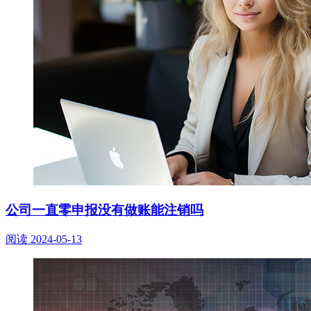
公司一直零申报没有做账能注销吗
阅读
2024-05-13