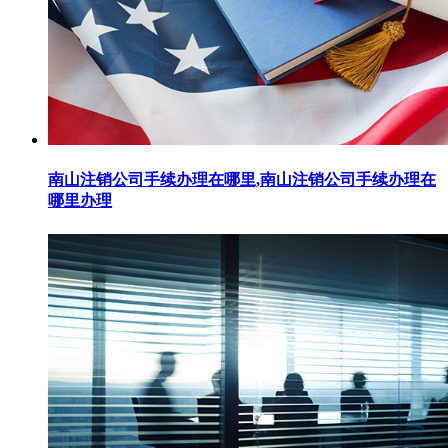
南山注销公司手续办理在哪里,南山注销公司手续办理在
哪里办理