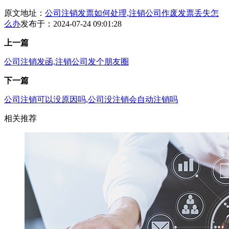
原文地址：
公司注销发票如何处理,注销公司作废发票丢失怎
么办
发布于：2024-07-24 09:01:28
上一篇
公司注销发函,注销公司发个朋友圈
下一篇
公司注销可以没原因吗,公司没注销会自动注销吗
相关推荐