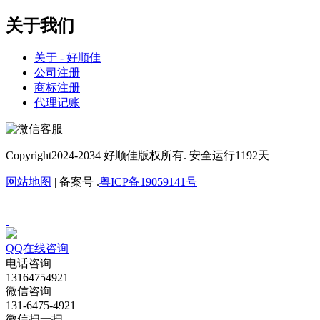
关于我们
关于 - 好顺佳
公司注册
商标注册
代理记账
Copyright
2024-2034 好顺佳版权所有. 安全运行
1192
天
网站地图
| 备案号 .
粤ICP备19059141号
QQ在线咨询
电话咨询
13164754921
微信咨询
131-6475-4921
微信扫一扫