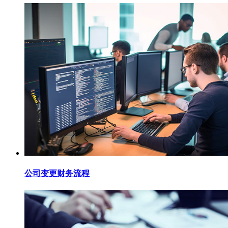
公司变更财务流程