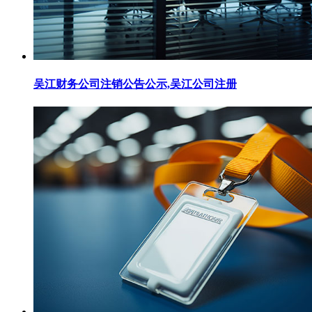
吴江财务公司注销公告公示,吴江公司注册