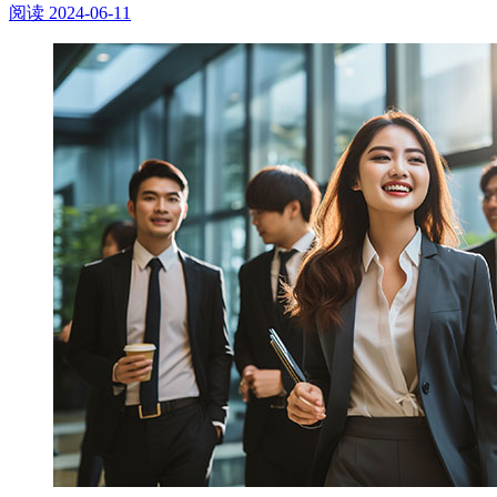
阅读
2024-06-11