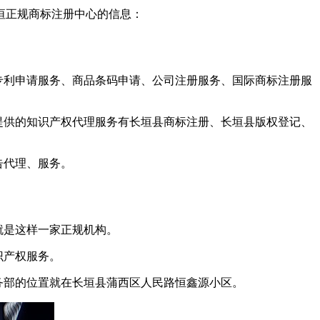
垣正规商标注册中心的信息：
、专利申请服务、商品条码申请、公司注册服务、国际商标注册服
，提供的知识产权代理服务有长垣县商标注册、长垣县版权登记、
告代理、服务。
就是这样一家正规机构。
识产权服务。
务部的位置就在长垣县蒲西区人民路恒鑫源小区。