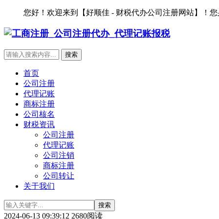
您好！欢迎来到【好顺佳 - 财税代办公司注册网站】！
首页
公司注册
代理记账
商标注册
公司核名
财税资讯
公司注册
代理记账
公司注销
商标注册
公司转让
关于我们
2024-06-13 09:39:12
2680阅读