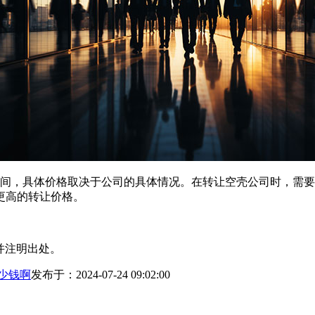
0元之间，具体价格取决于公司的具体情况。在转让空壳公司时，
更高的转让价格。
并注明出处。
少钱啊
发布于：2024-07-24 09:02:00