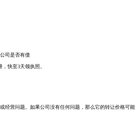
如公司是否有债
册，快至3天领执照。
问题或经营问题。如果公司没有任何问题，那么它的转让价格可能