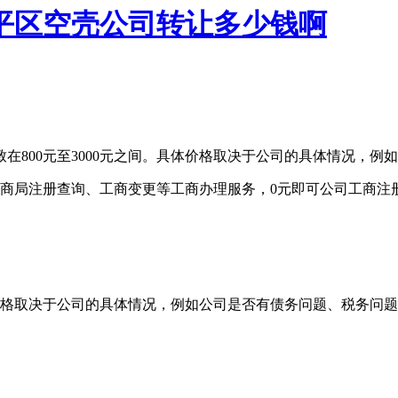
平区空壳公司转让多少钱啊
800元至3000元之间。具体价格取决于公司的具体情况，例
商局注册查询、工商变更等工商办理服务，0元即可公司工商注
具体价格取决于公司的具体情况，例如公司是否有债务问题、税务