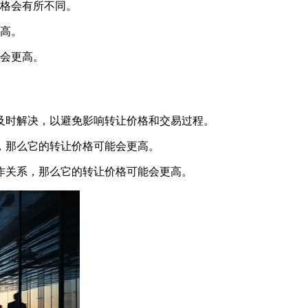
格会有所不同。
高。
会更高。
及时解决，以避免影响转让价格和交易过程。
，那么它的转让价格可能会更高。
作关系，那么它的转让价格可能会更高。