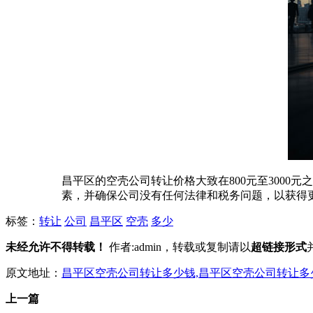
昌平区的空壳公司转让价格大致在800元至300
素，并确保公司没有任何法律和税务问题，以获得
标签：
转让
公司
昌平区
空壳
多少
未经允许不得转载！
作者:admin，转载或复制请以
超链接形式
原文地址：
昌平区空壳公司转让多少钱,昌平区空壳公司转让多
上一篇