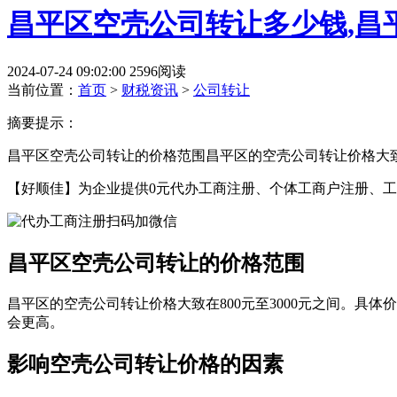
昌平区空壳公司转让多少钱,昌
2024-07-24 09:02:00
2596阅读
当前位置：
首页
>
财税资讯
>
公司转让
摘要提示：
昌平区空壳公司转让的价格范围昌平区的空壳公司转让价格大致在
【好顺佳】为企业提供0元代办工商注册、个体工商户注册、工
昌平区空壳公司转让的价格范围
昌平区的空壳公司转让价格大致在800元至3000元之间。
会更高。
影响空壳公司转让价格的因素