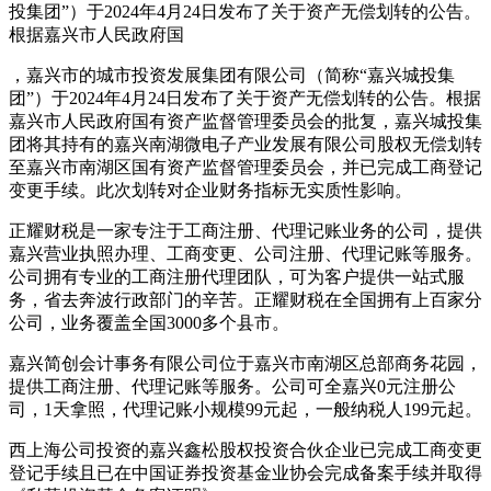
投集团”）于2024年4月24日发布了关于资产无偿划转的公告。
根据嘉兴市人民政府国
，嘉兴市的城市投资发展集团有限公司（简称“嘉兴城投集
团”）于2024年4月24日发布了关于资产无偿划转的公告。根据
嘉兴市人民政府国有资产监督管理委员会的批复，嘉兴城投集
团将其持有的嘉兴南湖微电子产业发展有限公司股权无偿划转
至嘉兴市南湖区国有资产监督管理委员会，并已完成工商登记
变更手续。此次划转对企业财务指标无实质性影响。
正耀财税是一家专注于工商注册、代理记账业务的公司，提供
嘉兴营业执照办理、工商变更、公司注册、代理记账等服务。
公司拥有专业的工商注册代理团队，可为客户提供一站式服
务，省去奔波行政部门的辛苦。正耀财税在全国拥有上百家分
公司，业务覆盖全国3000多个县市。
嘉兴简创会计事务有限公司位于嘉兴市南湖区总部商务花园，
提供工商注册、代理记账等服务。公司可全嘉兴0元注册公
司，1天拿照，代理记账小规模99元起，一般纳税人199元起。
西上海公司投资的嘉兴鑫松股权投资合伙企业已完成工商变更
登记手续且已在中国证券投资基金业协会完成备案手续并取得